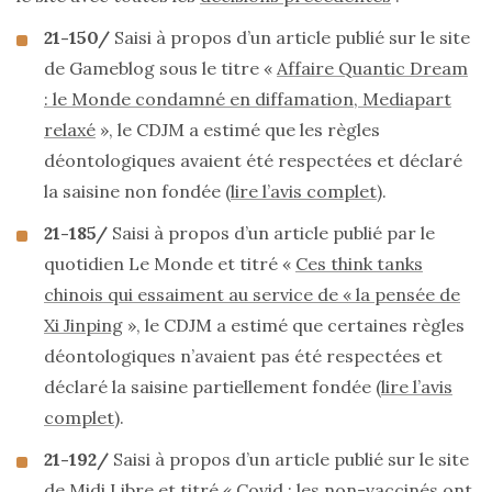
21-150/
Saisi à propos d’un article publié sur le site
de Gameblog sous le titre «
Affaire Quantic Dream
: le Monde condamné en diffamation, Mediapart
relaxé
», le CDJM a estimé que les règles
déontologiques avaient été respectées et déclaré
la saisine non fondée (
lire l’avis complet
).
21-185/
Saisi à propos d’un article publié par le
quotidien Le Monde et titré «
Ces think tanks
chinois qui essaiment au service de « la pensée de
Xi Jinping
», le CDJM a estimé que certaines règles
déontologiques n’avaient pas été respectées et
déclaré la saisine partiellement fondée (
lire l’avis
complet
).
21-192/
Saisi à propos d’un article publié sur le site
de Midi Libre et titré «
Covid : les non-vaccinés ont