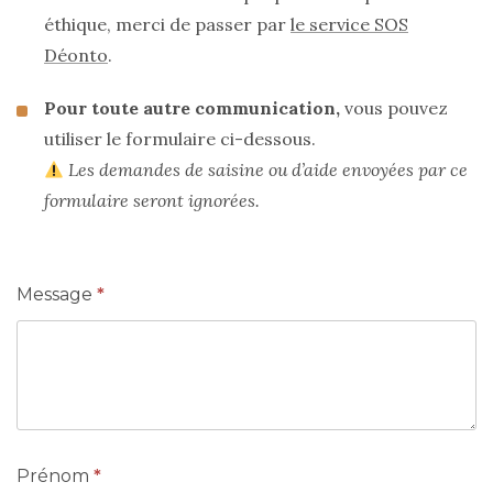
éthique, merci de passer par
le service SOS
Déonto
.
Pour toute autre communication,
vous pouvez
utiliser le formulaire ci-dessous.
Les demandes de saisine ou d’aide envoyées par ce
formulaire seront ignorées.
Message
*
C
O
N
T
A
C
T
E
Z
-
N
O
U
S
Prénom
*