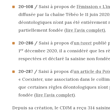
20-108 /
Saisi à propos de
l’émission « L’in
diffusée par la chaîne Tébéo le 11 juin 2020
déontologiques n’ont pas été entièrement r
partiellement fondée (
lire l’avis complet).
20-286 /
Saisi à propos d’
un
tweet
publié p
er
1
décembre 2020, il a considéré que les r
respectées et déclaré la saisine non fondée
20-287 /
Saisi à propos d’
un article du
Poi
« Coexister, une association dans le colli
que certaines règles déontologiques n’ont p
fondée (
lire l’avis complet
).
Depuis sa création, le CDJM a reçu 314 saisine