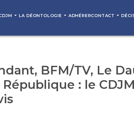
 CDJM
LA DÉONTOLOGIE
ADHÉRER
CONTACT
DÉCI
endant, BFM/TV, Le D
e République : le CDJM
is