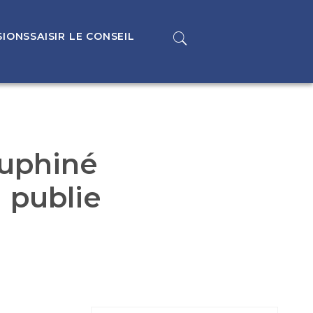
SIONS
SAISIR LE CONSEIL
auphiné
 publie