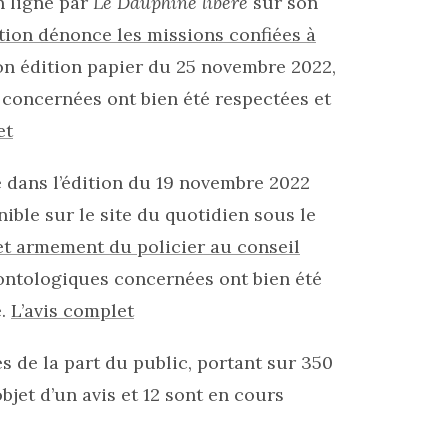
n ligne par
Le Dauphiné libéré
sur son
tion dénonce les missions confiées à
on édition papier du 25 novembre 2022,
 concernées ont bien été respectées et
et
é dans l’édition du 19 novembre 2022
ble sur le site du quotidien sous le
et armement du policier au conseil
éontologiques concernées ont bien été
e.
L’avis complet
s de la part du public, portant sur 350
objet d’un avis et 12 sont en cours