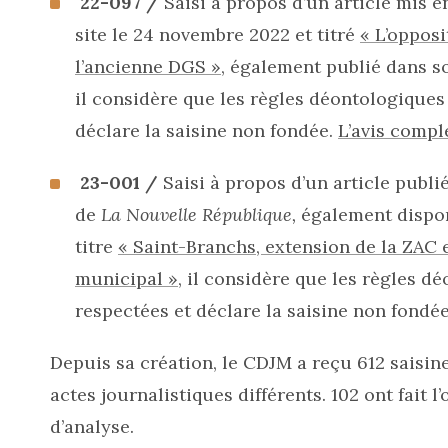
22-097 /
Saisi à propos d’un article mis e
site le 24 novembre 2022 et titré
« L’opposi
l’ancienne DGS »
, également publié dans s
il considère que les règles déontologiques
déclare la saisine non fondée.
L’avis compl
23-001 /
Saisi à propos d’un article publi
de
La Nouvelle République,
également disponi
titre
« Saint-Branchs, extension de la ZAC 
municipal »
, il considère que les règles d
respectées et déclare la saisine non fondé
Depuis sa création, le CDJM a reçu 612 saisine
actes journalistiques différents. 102 ont fait l’
d’analyse.