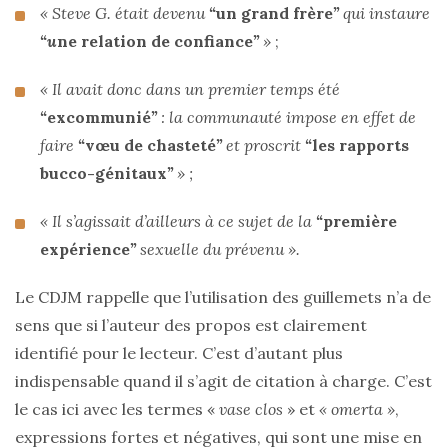
« Steve G. était devenu
“
un grand frère
”
qui instaure
“u
ne relation de confiance
”
»
;
« Il avait donc dans un premier temps été
“
excommunié
”
: la communauté impose en effet de
faire
“
vœu de chasteté
”
et proscrit
“
les rapports
bucco-génitaux
”
» ;
« Il s’agissait d’ailleurs à ce sujet de la
“
première
expérience
”
sexuelle du prévenu ».
Le CDJM rappelle que l’utilisation des guillemets n’a de
sens que si l’auteur des propos est clairement
identifié pour le lecteur. C’est d’autant plus
indispensable quand il s’agit de citation à charge. C’est
le cas ici avec les termes «
vase clos
» et
« omerta »
,
expressions fortes et négatives, qui sont une mise en