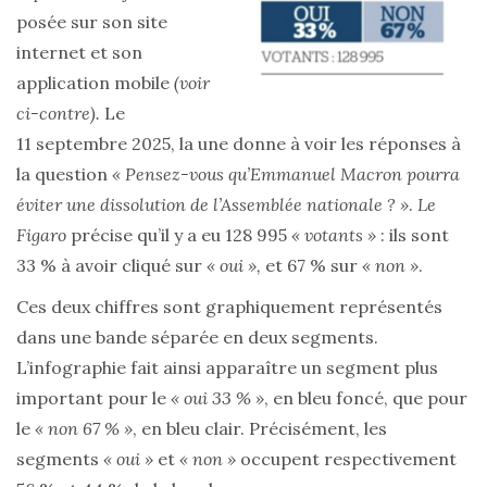
posée sur son site
internet et son
application mobile
(voir
ci-contre).
Le
11 septembre 2025, la une donne à voir les réponses à
la question
« Pensez-vous qu’Emmanuel Macron pourra
éviter une dissolution de l’Assemblée nationale ? »
.
Le
Figaro
précise qu’il y a eu 128 995
« votants »
: ils sont
33 % à avoir cliqué sur
« oui »,
et 67 % sur
« non »
.
Ces deux chiffres sont graphiquement représentés
dans une bande séparée en deux segments.
L’infographie fait ainsi apparaître un segment plus
important pour le
« oui 33 % »
, en bleu foncé, que pour
le
« non 67 % »
, en bleu clair. Précisément, les
segments
« oui »
et
« non »
occupent respectivement