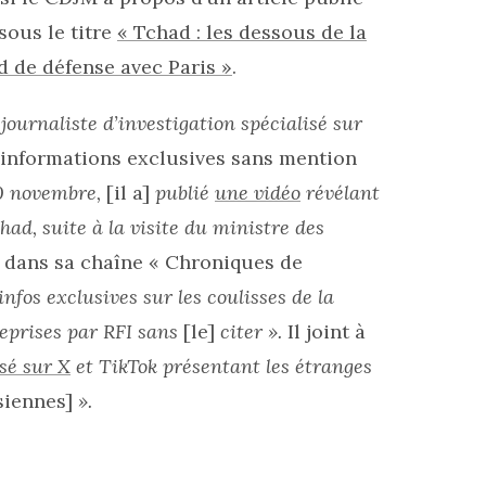
sous le titre
« Tchad : les dessous de la
 de défense avec Paris »
.
 journaliste d’investigation spécialisé sur
d’informations exclusives sans mention
30 novembre,
[il a]
publié
une vidéo
révélant
had, suite à la visite du ministre des
»
dans sa chaîne « Chroniques de
 infos exclusives sur les coulisses de la
reprises par RFI sans
[le]
citer ».
Il joint à
usé sur X
et TikTok présentant les étranges
siennes]
».