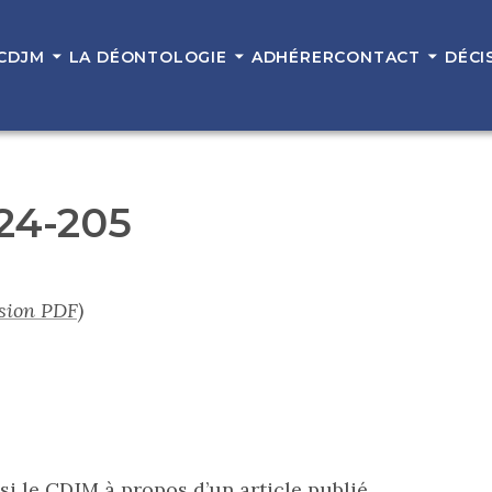
 CDJM
LA DÉONTOLOGIE
ADHÉRER
CONTACT
DÉCI
 24-205
rsion PDF)
i le CDJM à propos d’un article publié