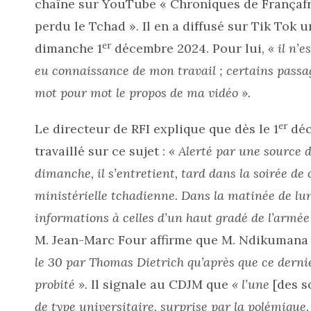
chaîne sur YouTube « Chroniques de Françafr
perdu le Tchad ».
Il en a diffusé sur Tik Tok 
er
dimanche 1
décembre 2024. Pour lui,
« il n’
eu connaissance de mon travail ; certains pass
mot pour mot le propos de ma vidéo ».
er
Le directeur de RFI explique que dès le 1
déc
travaillé sur ce sujet :
« Alerté par une source 
dimanche, il s’entretient, tard dans la soirée d
ministérielle tchadienne. Dans la matinée de lun
informations à celles d’un haut gradé de l’armée 
M.
Jean-Marc Four affirme que M. Ndikuman
le 30 par Thomas Dietrich qu’après que ce dern
probité ».
Il signale au CDJM que
« l’une
[des s
de type universitaire, surprise par la polémique