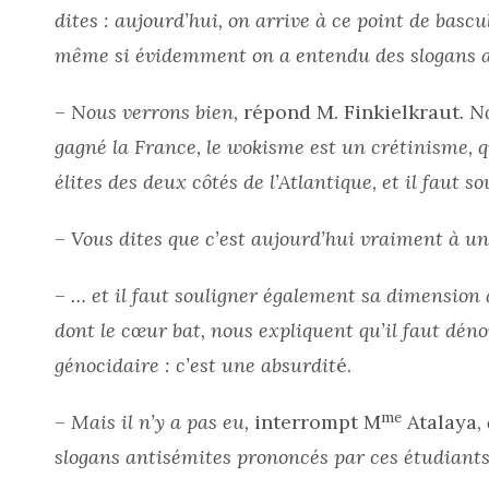
dites : aujourd’hui, on arrive à ce point de bascu
même si évidemment on a entendu des slogans an
–
Nous verrons bien,
répond M. Finkielkraut
. N
gagné la France, le wokisme est un crétinisme,
élites des deux côtés de l’Atlantique, et il faut s
–
Vous dites que c’est aujourd’hui vraiment à u
–
… et il faut souligner également sa dimension 
dont le cœur bat, nous expliquent qu’il faut déno
génocidaire : c’est une absurdit
é.
me
–
Mais il n’y a pas eu,
interrompt M
Atalaya,
slogans antisémites prononcés par ces étudiant