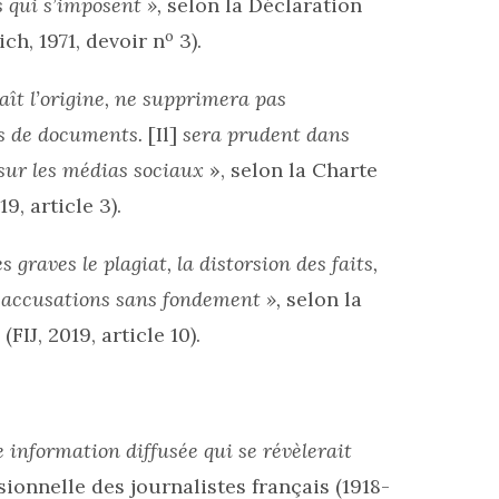
 qui s’imposent »,
selon la Déclaration
o
ch, 1971, devoir n
3).
ît l’origine, ne supprimera pas
pas de documents.
[Il]
sera prudent dans
 sur les médias sociaux
», selon la Charte
9, article 3).
graves le plagiat, la distorsion des faits,
es accusations sans fondement »,
selon la
IJ, 2019, article 10).
e information diffusée qui se révèlerait
ionnelle des journalistes français (1918-