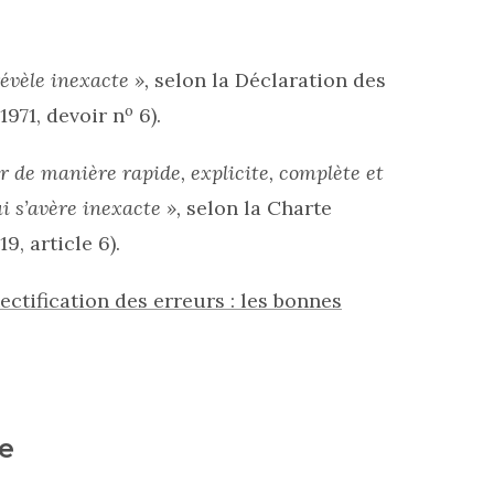
révèle inexacte »,
selon la Déclaration des
o
1971, devoir n
6).
er de manière rapide, explicite, complète et
i s’avère inexacte »,
selon la Charte
9, article 6).
ectification des erreurs : les bonnes
e