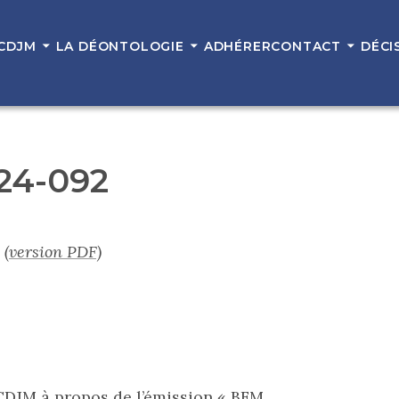
 CDJM
LA DÉONTOLOGIE
ADHÉRER
CONTACT
DÉCI
 24-092
(version PDF)
e CDJM à propos de
l’émission « BFM