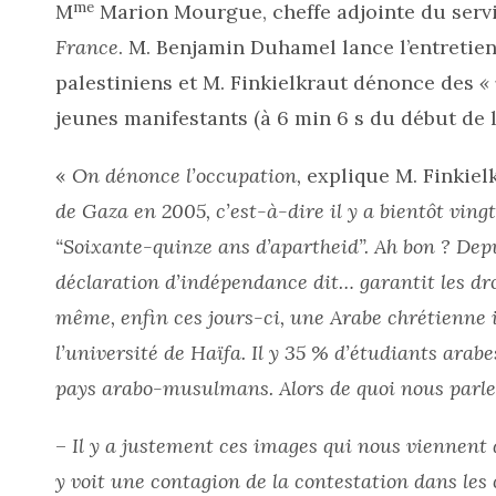
me
M
Marion Mourgue, cheffe adjointe du serv
France
. M. Benjamin Duhamel lance l’entretien
palestiniens et M. Finkielkraut dénonce des
«
jeunes manifestants (à 6 min 6 s du début de l
«
On dénonce l’occupation,
explique M. Finkiel
de Gaza en 2005, c’est-à-dire il y a bientôt vingt
“Soixante-quinze ans d’apartheid”. Ah bon ? Depui
déclaration d’indépendance dit… garantit les dro
même, enfin ces jours-ci, une Arabe chrétienne i
l’université de Haïfa. Il y 35 % d’étudiants arabe
pays arabo-musulmans. Alors de quoi nous parle
–
Il y a justement ces images qui nous viennent
y voit une contagion de la contestation dans le