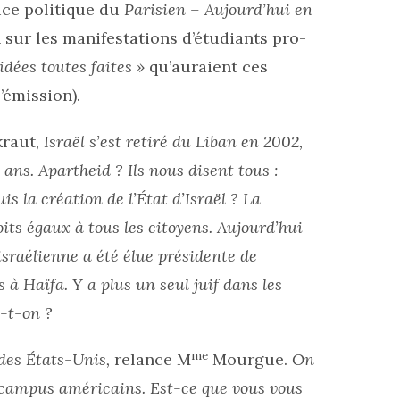
ice politique du
Parisien – Aujourd’hui en
 sur les manifestations d’étudiants pro-
 idées toutes faites »
qu’auraient ces
’émission).
kraut,
Israël s’est retiré du Liban en 2002,
 ans. Apartheid ? Ils nous disent tous :
s la création de l’État d’Israël ? La
its égaux à tous les citoyens. Aujourd’hui
sraélienne a été élue présidente de
s à Haïfa. Y a plus un seul juif dans les
-t-on ?
me
 des États-Unis,
relance M
Mourgue.
On
s campus américains. Est-ce que vous vous