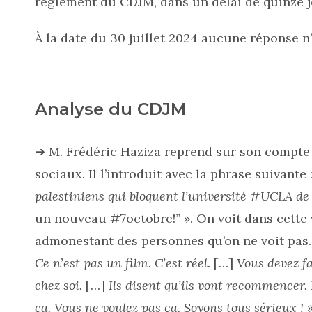
règlement du CDJM, dans un délai de quinze j
À la date du 30 juillet 2024 aucune réponse 
Analyse du CDJM
➔ M. Frédéric Haziza reprend sur son compte 
sociaux. Il l’introduit avec la phrase suivante 
palestiniens qui bloquent l’université #UCLA de
un nouveau #7octobre!”
»
. On voit dans cette
admonestant des personnes qu’on ne voit pas. 
Ce n’est pas un film. C’est réel.
[…]
Vous devez fai
chez soi.
[…]
Ils disent qu’ils vont recommencer.
ça. Vous ne voulez pas ça. Soyons tous sérieux ! 