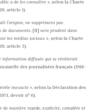
public a de les connaître »,
selon la Charte
, article 1).
ît l’origine, ne supprimera pas
pas de documents.
[Il]
sera prudent dans
 sur les médias sociaux
», selon la Charte
9, article 3).
e information diffusée qui se révèlerait
ionnelle des journalistes français (1918-
révèle inexacte »,
selon la Déclaration des
o
1971, devoir n
6).
er de manière rapide, explicite, complète et