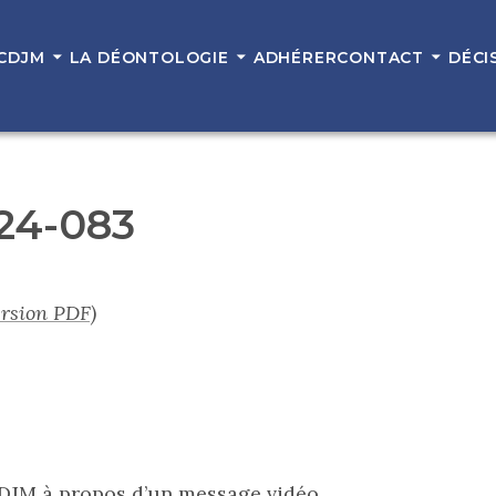
 CDJM
LA DÉONTOLOGIE
ADHÉRER
CONTACT
DÉCI
 24-083
ersion PDF)
e CDJM à propos d’un message vidéo