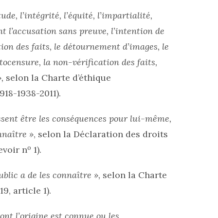
tude, l’intégrité, l’équité, l’impartialité,
ent l’accusation sans preuve, l’intention de
ion des faits, le détournement d’images, le
ocensure, la non-vérification des faits,
,
selon la Charte d’éthique
918-1938-2011).
issent être les conséquences pour lui-même,
nnaître »
, selon la Déclaration des droits
o
evoir n
1).
public a de les connaître »,
selon la Charte
, article 1).
ont l’origine est connue ou les