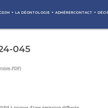
 CDJM
LA DÉONTOLOGIE
ADHÉRER
CONTACT
DÉCI
 24-045
ersion PDF)
 CDJM à propos d’une émission diffusée