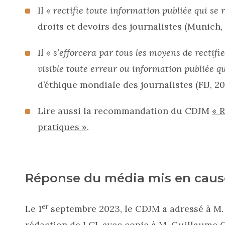
Il
« rectifie toute information publiée qui se 
droits et devoirs des journalistes (Munich, 
Il
« s’efforcera par tous les moyens de rectifi
visible toute erreur ou information publiée qu
d’éthique mondiale des journalistes (FIJ, 201
Lire aussi la recommandation du CDJM
« R
pratiques »
.
Réponse du média mis en caus
er
Le 1
septembre 2023, le CDJM a adressé à M. 
rédaction de LCI, avec copie à M. Guillaume Cé