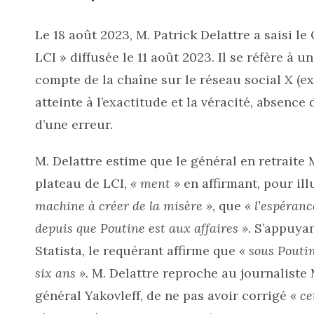
Le 18 août 2023, M. Patrick Delattre a saisi l
LCI » diffusée le 11 août 2023. Il se réfère à u
compte de la chaîne sur le réseau social X (ex
atteinte à l’exactitude et la véracité, absence 
d’une erreur.
M. Delattre estime que le général en retraite M
plateau de LCI,
« ment »
en affirmant, pour il
machine à créer de la misère »,
que
« l’espérance
depuis que Poutine est aux affaires ».
S’appuyant
Statista, le requérant affirme que
« sous Pouti
six ans ».
M. Delattre reproche au journaliste 
général Yakovleff, de ne pas avoir corrigé
« ce