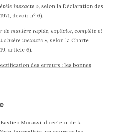
révèle inexacte »,
selon la Déclaration des
o
1971, devoir n
6).
er de manière rapide, explicite, complète et
i s’avère inexacte »,
selon la Charte
9, article 6).
ectification des erreurs : les bonnes
e
Bastien Morassi, directeur de la
rin, journaliste, un courrier les