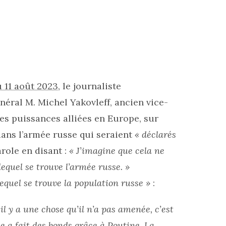
u 11 août 2023
, le journaliste
néral M. Michel Yakovleff, ancien vice-
es puissances alliées en Europe, sur
dans l’armée russe qui seraient
« déclarés
arole en disant :
« J’imagine que cela ne
equel se trouve l’armée russe. »
lequel se trouve la population russe »
:
l y a une chose qu’il n’a pas amenée, c’est
e a fait des bonds grâce à Poutine. La