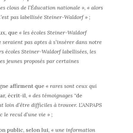
des clous de l’Éducation nationale »
,
« alors
n’est pas labellisée Steiner-Waldorf »
;
eux, que
« les écoles Steiner-Waldorf
e seraient pas aptes à s’insérer dans notre
s écoles Steiner-Waldorf labellisées, les
es jeunes proposés par certaines
ligne affirment que
« rares sont ceux qui
ar, écrit-il,
« des témoignages
“de
t loin d’être difficiles à trouver. L’ANPAPS
c le recul d’une vie »
;
n public, selon lui,
« une information