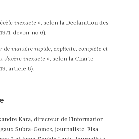
révèle inexacte »,
selon la Déclaration des
971, devoir no 6).
er de manière rapide, explicite, complète et
i s’avère inexacte »,
selon la Charte
9, article 6).
e
xandre Kara, directeur de l’information
rgaux Subra-Gomez, journaliste, Elsa
nce 2 et Anne-Sophie Lapix, journaliste,