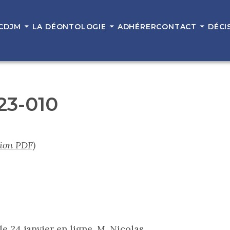
 CDJM
LA DÉONTOLOGIE
ADHÉRER
CONTACT
DÉCI
 23-010
sion PDF)
e 24 janvier en ligne, M. Nicolas