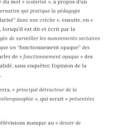
re du mot
« scolarisé »,
à propos d’un
ernative qui pratique la pédagogie
larisé”
dans une crèche ».
ensuite, en
«
,
lorsqu’il est dit et écrit par la
rgée de surveiller les mouvements sectaires
voque un
“fonctionnement opaque”
des
arler de
« fonctionnement opaque »
des
alidé, sans enquêter, l’opinion de la
,
erra,
« principal détracteur de la
anthroposophie »,
qui serait
« présentées
 Télévisions manque au
« devoir de