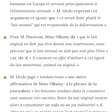
humaine en Europe et servant principalement à
l’alimentation animale ».
M. Lledo reprend cet
argument et ajoute que
« ce serait donc plutôt le
“lait animal” qui est responsable de la déforestation
».
Pour M. Pinoteau, Mme Villamy dit
« que le lait
végétal ne doit pas être donné aux nourrissons, sans
préciser que le lait animal ne doit pas non plus l’être »
car, dit-il,
« il convient en effet d’utiliser à cet égard
du lait maternisé, animal ou végétal ».
M. Lledo juge
« tendancieuse »
une autre
affirmation de Mme Villamy : à la phrase de la
journaliste
« les boissons vendues dans le commerce
sont souvent très sucrées. Boire du lait végétal revient
alors à consommer un soda ou un jus industriel »,
il
objecte qu’
« en réalité aucun “lait végétal” nature ne