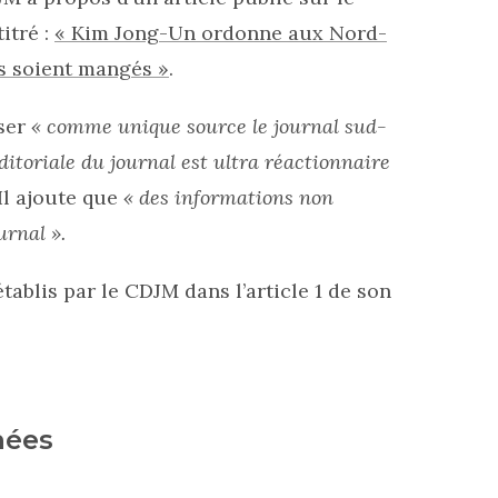
itré :
« Kim Jong-Un ordonne aux Nord-
s soient mangés »
.
iser
« comme unique source le journal sud-
ditoriale du journal est ultra réactionnaire
 Il ajoute que
« des informations non
urnal ».
établis par le CDJM dans l’article 1 de son
nées