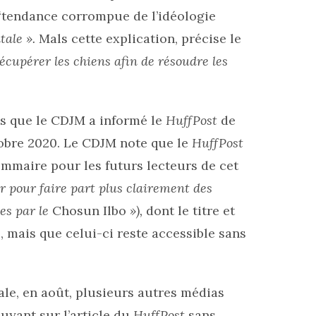
“tendance corrompue de l’idéologie
tale ».
Mals cette explication, précise le
écupérer les chiens afin de résoudre les
ès que le CDJM a informé le
HuffPost
de
octobre 2020. Le CDJM note que le
HuffPost
ommaire pour les futurs lecteurs de cet
our pour faire part plus clairement des
es par le
Chosun Ilbo
»),
dont le titre et
, mais que celui-ci reste accessible sans
iale, en août, plusieurs autres médias
puyant sur l’article du
HuffPost
sans