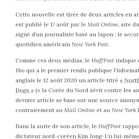
Cette nouvelle est tirée de deux articles en an
est publié le 17 août par le
Mail Online,
site d
signé d’un journaliste basé au Japon ; le seco
quotidien américain
New York Post.
Comme ces deux médias, le
HuffPost
indique 
Ilbo
qui a le premier rendu publique l’informa
anglais le 12 août 2020 un article titré
« Nort
Dogs »
(« la Corée du Nord sévit contre les a
dernier article se base sur une source anony
contrairement au
Mail Online
et au
New York P
Dans la suite de son article, le
HuffPost
rappor
dictateur nord-coréen Kim Jong-Un lui-même.