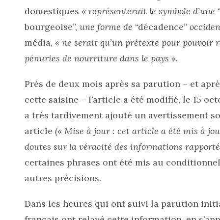
domestiques
« représenterait le symbole d’une
bourgeoise”,
une forme de
“décadence”
occiden
média,
« ne serait qu’un prétexte pour pouvoir r
pénuries de nourriture dans le pays ».
Près de deux mois après sa parution – et apr
cette saisine – l’article a été modifié, le 15 
a très tardivement ajouté un avertissement s
article
(« Mise à jour : cet article a été mis à j
doutes sur la véracité des informations rapporté
certaines phrases ont été mis au conditionnel
autres précisions.
Dans les heures qui ont suivi la parution init
français ont relayé cette information, en s’ap