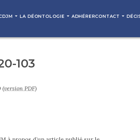
 CDJM
LA DÉONTOLOGIE
ADHÉRER
CONTACT
DÉCI
 20-103
0
(version PDF)
JM à propos d’un article publié sur le