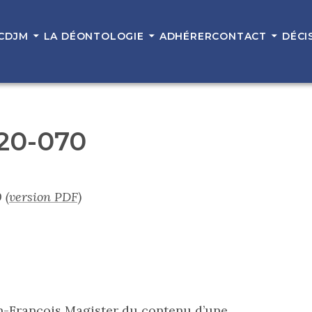
 CDJM
LA DÉONTOLOGIE
ADHÉRER
CONTACT
DÉCI
 20-070
0
(version PDF)
an-François Magister du contenu d’une