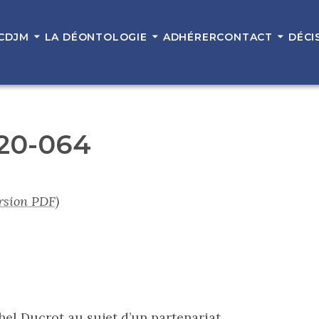
 CDJM
LA DÉONTOLOGIE
ADHÉRER
CONTACT
DÉCI
° 20-064
rsion PDF)
hel Ducrot au sujet d’un partenariat